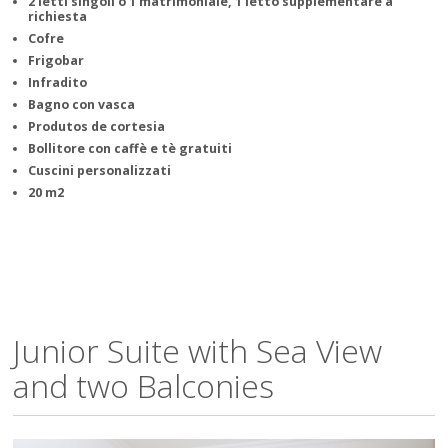
2 letti singoli o 1 matrimoniale, 1 letto supplementare a
richiesta
Cofre
Frigobar
Infradito
Bagno con vasca
Produtos de cortesia
Bollitore con caffè e tè gratuiti
Cuscini personalizzati
20 m2
Junior Suite with Sea View
and two Balconies