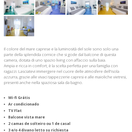
Il colore del mare caprese e la luminosità del sole sono solo una
parte della splendida cornice che si gode dal balcone di questa
camera, dotata di uno spazio living con affaccio sulla baia.
Ampia e ricca in comfort, è la scelta perfetta per una famiglia con
ragazzi. Lasciatevi immergere nel cuore delle atmosfere dell'isola
azzurra, grazie alle vivaci tappezzerie capresi e alle maioliche vietresi,
presenti anche nella spaziosa sala da bagno.
Wi-fi Grátis
Ar condicionado
TV Flat
Balcone vista mare
2 camas de solteiro ou 1 de casal
3 e/o 4 divano letto su richiesta