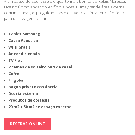
A um passo do céu: esse é o quarto mais bonito do Relais Maresca.
Fica no último andar do edifício e possui uma grande área externa
com mesinhas, espreguiçadeiras e chuveiro a céu aberto. Perfeito
para uma viagem romântica!
Tablet Samsung
Cassa Acustica
Wi-fi Grátis
Ar condicionado
TV Flat
2 camas de solteiro ou 1 de casal
Cofre
Frigobar
Bagno privato con doccia
Doccia esterna
Produtos de cortesia
20 m2 + 50 m2 de espaço externo
RESERVE ONLINE