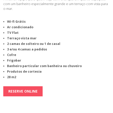
com um banheiro especialmente grande e um terraço com vista para
o mar.
Wi-fi Grátis
Ar condicionado
TV Flat
Terraço vista mar
2 camas de solteiro ou 1 de casal
3 e/ou 4 camas a pedidos
Cofre
Frigobar
Banheiro particular com banheira ou chuveiro
Produtos de cortesia
28 m2
RESERVE ONLINE