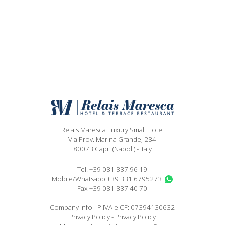
Relais Maresca Luxury Small Hotel
Via Prov. Marina Grande, 284
80073
Capri
(Napoli)
-
Italy
Tel.
+39 081 837 96 19
Mobile/Whatsapp
+39 331 6795273
Fax +39 081 837 40 70
Company Info - P.IVA e CF: 07394130632
Privacy Policy
-
Privacy Policy
DELLA SRL