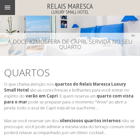
RELAIS MARESCA
LUXURY SMALL HOTEL
A DOCE ATMOSFERA DE CAPRI, SERVIDA NO SEU
QUARTO
QUARTOS
O que chama atenção nos
quartos do Relais Maresca Luxury
Small Hotel
são as cores frescas e brilhantes para você entrar no
espírito do
verão em Capri
. E quem reserva um
quarto com vista
para o mar
pode se preparar para o momento "Wow" ao abrir a
janela: todo o azul de Capri está ali na sua frente...
Mas se você reservar um dos
silenciosos quartos internos
não se
preocupe: você pode admirar a mesma vista do terraço comum onde
poderá relaxar acompanhado por um ótimo cocktail...