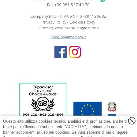
Fax +39 081 837 40 70
Company Info - P.IVA e CF: 07394130632
Privacy Policy
-
Cookie Policy
DELLA SRL
Sitemap, credits and suggestions
GEST. RELAIS MARESCA
Sede Legale: VIA M. SCHIPA N. 61 - 80122 NAPOLI
info@relaismaresca.it
Sede Operativa: Relais Maresca Luxury Small Hotel
Via Prov.le Marina Grande n. 284 - 80073 CAPRI (Na)
Capitale Sociale int. versato € 101.490.00
Domicilio digitale PEC relaismaresca@pec.it
Curs 15063014ALB0035
Cin IT063014A1RQSN73HA
Questo sito utilizza cookies tecnici, analitici e di profilazione, anche di
terze parti. Cliccando sul pulsante "ACCETTA", o chiudendo questo
banner acconsenti all'uso dei cookies. Se vuoi saperne di più o negare